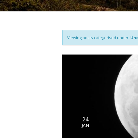
Viewing posts categorised under:
Unc
24
JAN