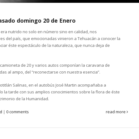
 pasado domingo 20 de Enero
o era nutrido no solo en número sino en calidad, nos
res del país, que emocionadas vinieron a Tehuacán a conocer la
ciar éste espectáculo de la naturaleza, que nunca deja de
 camioneta de 20 y varios autos componían la caravana de
idas al ampo, del “reconectarse con nuestra esencia”.
otitlán Salinas, en el autobús José Martin acompañaba a
ndo la tarde con sus amplios conocimientos sobre la flora de éste
trimonio de la Humanidad.
ed
|
0 comments
read more