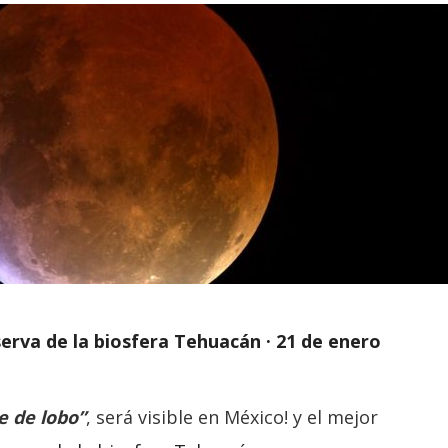
serva de la biosfera Tehuacán · 21 de enero
e de lobo”
, será visible en México! y el mejor