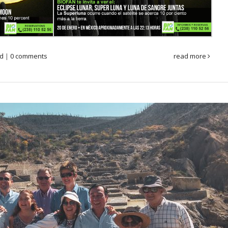
ed
|
0 comments
read more