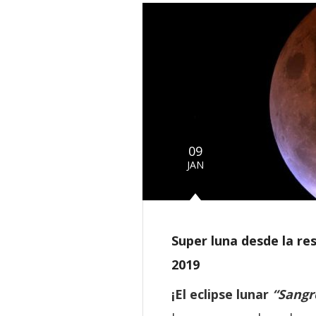
09
JAN
Super luna desde la re
2019
¡El
eclipse lunar
“Sangr