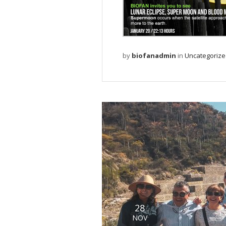
by
biofanadmin
in
Uncategoriz
28
NOV