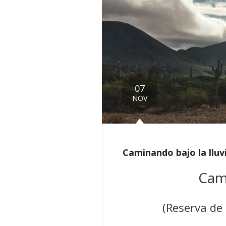
07
NOV
Caminando bajo la lluv
Cami
(Reserva de